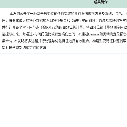
成果简介
本发明公开了一种基于形变特征快速提取的并行损伤识别方法及系统，包括：1
序，将变化最大的特征数据加入到特征集合S；2)进行空间划分，通过哈希映射将空
并行计算各个空间内节点形变RMSE值的四分位统计量，将四分位统计量预测空间R
征提取出来，并通过k与阀门值比较识别损伤空间；4)通过k‑means聚类精确定位
集合S。本发明将多进程并行处理与优化特征选择有效融合，构建形变特征快速提取
实时损伤识别切实可行的方法