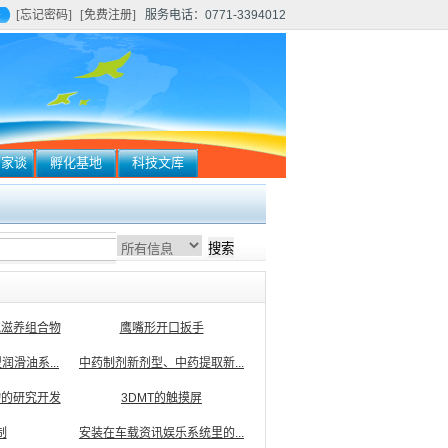
[忘记密码]
[免费注册]
服务电话：0771-3394012
百家谈
孵化基地
科技文库
气滋养组合物
鹰嘴形开口扳手
滑油系...
中药制剂新剂型、中药提取新...
物的研究开发
3DMT的触摸屏
制
安装在车载资讯娱乐系统里的...