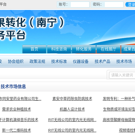
平台
账号：
密码：
首页
科技咨询
转化服务
在线展厅
成果
校
协会组织
政策法规
技术标准
仪器设备
技术产品
技术市场
技术市场信息
市同安堂药业有限公司生...
素安中草药除虫防病技术
发明专利：一种补
需求农业种植技术
机器人设计技术
生物质或环境友好型润
于计算机演绎音乐的技术
RIT无线公司的室内光无线网...
高核苷酸酵母抽提
新一代二维码技术
RIT无线公司的室内光无线网...
视频墙控