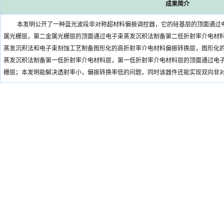
成果简介
本发明公开了一种蓝光波段非对称超材料偏振调控器，它的硅基层的顶面通过
属光栅层，第二金属光栅层的顶面通过电子束蒸发沉积法制备第二低折射率介电材
蒸发沉积法和电子束刻蚀工艺制备图形化的高折射率介电材料偏振转换层，图形化
蒸发沉积法制备第一低折射率介电材料层，第一低折射率介电材料层的顶面通过电
栅层；本发明能解决透射率小，偏振转换率低的问题，同时该器件还能实现双向非