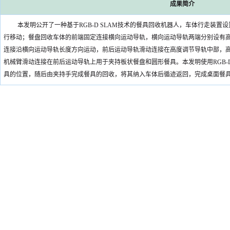
成果简介
本发明公开了一种基于RGB‑D SLAM技术的餐具回收机器人，车体行走装
行移动；餐盘回收车体的前端固定连接横向运动导轨，横向运动导轨两端分别设有
连接沿横向运动导轨长度方向运动，前后运动导轨滑动连接在高度调节导轨中部，高
机械臂滑动连接在前后运动导轨上用于夹持板状餐盘和圆形餐具。本发明使用RGB
具的位置，随后由夹持手完成餐具的回收，将其纳入车体后循迹返回，完成桌面餐