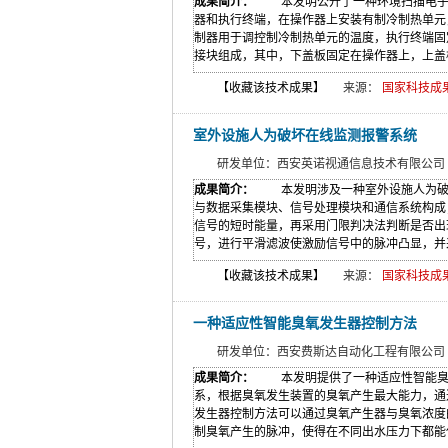
成果简介：
本发明公开了一种环境扫描电子显
器和执行终端，在操作器上安装有制冷制热单元
制器用于调控制冷制热单元的温度，执行终端固
接块组成，其中，下盖板固定在操作器上，上盖板
【收藏该技术成果】
来源：
国家科技成果网(w
室外设施人为破坏在线监测报警系统
研发单位：西安英诺视通信息技术有限公司
成果简介：
本发明涉及一种室外设施人为破坏
与数据采集模块、信号处理模块和通信系统构成
信号的短时能量，再采用门限判决法判断是否出
号，进行平滑滤波使激励信号中的脉冲凸显，并采
【收藏该技术成果】
来源：
国家科技成果网(w
一种适应性智能臭氧发生器控制方法
研发单位：西安费斯达自动化工程有限公司
成果简介：
本发明提供了一种适应性智能臭氧
系，根据臭氧发生装置的臭氧产生最大能力，通
发生器控制方法可以通过臭氧产生器与臭氧浓度
制臭氧产生的脉冲，使得在不同出水压力下都能使