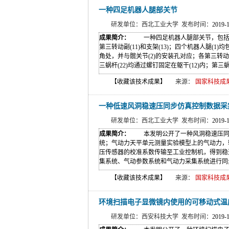
一种四足机器人腿部关节
研发单位：西北工业大学 发布时间：
2019-
成果简介：
一种四足机器人腿部关节，包括躯干(1
第三转动副(11)和支架(13)；四个机器人腿(1)均
角处，并与髋关节(2)的安装孔对应；各第三转动副
三蜗杆(22)均通过螺钉固定在躯干(12)内；第三蜗轮
【收藏该技术成果】
来源：
国家科技成果网(w
一种低速风洞稳速压同步仿真控制数据采
研发单位：西北工业大学 发布时间：
2019-
成果简介：
本发明公开了一种风洞稳速压同步
统；气动力天平单元测量实验模型上的气动力，
压传感器的校准系数传输至工业控制机，得到稳
集系统、气动参数系统和气动力采集系统进行同步
【收藏该技术成果】
来源：
国家科技成果网(w
环境扫描电子显微镜内使用的可移动式温
研发单位：西安科技大学 发布时间：
2019-