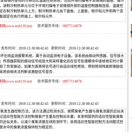
微镜内使用的可移动式温度控制系统，包括环境扫描电子显微镜的基座、操作
，该制冷制热单元与位于环境扫描电子显微镜外部的温度控制器相连接，温度控
定在制冷制热单元上方；制冷制热单元由下盖板、上盖板，帕尔帖元件和两个连
固定在执行终端上，帕尔帖元件...
ww.tech110.net)
技术服务专线：
18977114078
 发布时间：
2019-12-30 08:42:43
更新时间：
2019-12-30 08:42:43
在线监测报警系统，属于自动监测电子设备。该系统由振动传感器、信号放大
；传感器获取的振动信号经放大和采样量化后在信号处理模块中逐帧地实时计算
现了异常振动，如果为真再将信号进行自适应线性预测，得到预测残差即激励信
用自相关法判断该激励信号是否...
ww.tech110.net)
技术服务专线：
18977114078
 发布时间：
2019-12-30 08:42:43
更新时间：
2019-12-30 08:42:43
发生器控制方法，该方法通过检测水压，按照臭氧产生器与臭氧浓度的近似关
过适应性智能方法控制臭氧产生量及控制出水量；本发明提供的适应性智能臭氧
的近似关系，以减少臭氧浓度在线检测环节；采用适应性智能控制方法间歇式控
水中的臭氧浓度保持较为稳定的...