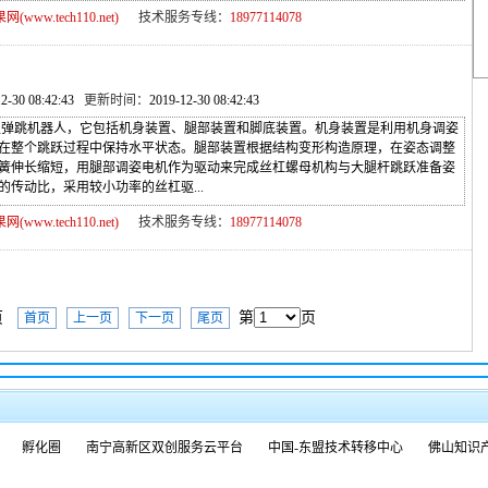
ww.tech110.net)
技术服务专线：
18977114078
12-30 08:42:43
更新时间：
2019-12-30 08:42:43
跳机器人，它包括机身装置、腿部装置和脚底装置。机身装置是利用机身调姿
在整个跳跃过程中保持水平状态。腿部装置根据结构变形构造原理，在姿态调整
簧伸长缩短，用腿部调姿电机作为驱动来完成丝杠螺母机构与大腿杆跳跃准备姿
传动比，采用较小功率的丝杠驱...
ww.tech110.net)
技术服务专线：
18977114078
5页
第
页
首页
上一页
下一页
尾页
孵化圈
南宁高新区双创服务云平台
中国-东盟技术转移中心
佛山知识