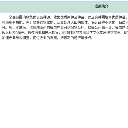
成果简介
全县范围内收集优良品种源。收集优质原种及种苗，建立良种圃培育优质种苗。
持施用有机肥，充分腐熟的农家肥，认真处理大田病残体，保证品种不退化，品质
种。项目实施后，优质糯山药的每亩产量可达2658公斤，以每公斤10元计，每亩产值达
收入达22080元。通过培训和技术指导，使项目区的农民科学文化素质得到提高，
加速产业结构调整，促进农业的发展，培育新的经济增长点。