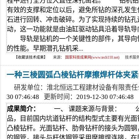
程中进行全方位大直径深孔凿岩。 钻机钻
有效的支撑和定位以后，避免所钻的深孔发生
石进行回转、冲击破碎。为了实现持续的钻孔
动，这一功能就是由油缸驱动钻具沿着导轨导
导轨是钻机的一个关键性的部件，其导向性
的性能。早期潜孔钻机采...
【收藏该技术成果】
来源：
国家科技成果网(www.tech110.net)
技术服
一种三棱圆弧凸棱钻杆摩擦焊杆体夹紧
研发单位：淮北恒远工程建材设备有限责任
30 07:46:48
更新时间：
2019-12-30 07:46:48
成果简介：
一、 课题来源与背景： 公
品，目前国内坑道钻杆的结构型式主要有光面
凸棱钻杆。光面钻杆、肋骨钻杆的接头为圆钢
的钢管，接头与杆体钢管采用摩擦焊连接，在