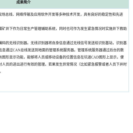
成果简介
信、现场总线、网络传输及应用软件开发等多种技术开发，具有良好的稳定性和先进
煤矿井下作为日常生产管理辅助系统，同时也可作为发生紧急情况时实施井下救助
编码的无线识别器。无线识别器将自身信息通过无线信号发送给识别基站，识别基
信息通过CAN总线发送到地面的管理系统服务器。管理系统服务器通过后台的数
有图形显示功能，能够将人员或移动设备的位置信息在坑道CAD图形上显示，便
对人员的进出进行有效的管理。若果发生异常情况（比如紧急报警或者人员下井时
。