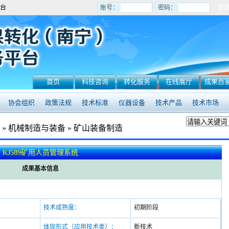
台
账号：
密码：
首页
科技咨询
转化服务
在线展厅
成果百
协会组织
政策法规
技术标准
仪器设备
技术产品
技术市场
»
机械制造与装备
»
矿山装备制造
KJ589矿用人员管理系统
成果基本信息
技术成熟度：
初期阶段
体现形式（应用技术类）：
新技术