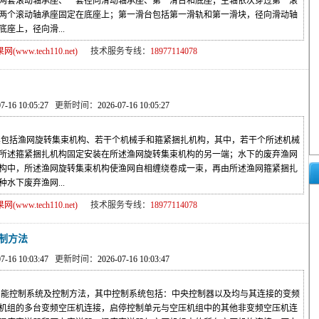
两套滚动轴承座、一套径向滑动轴承座、第一滑台和底座；主轴依次穿过第一滚
两个滚动轴承座固定在底座上；第一滑台包括第一滑轨和第一滑块，径向滑动轴
座上，径向滑...
ww.tech110.net)
技术服务专线：
18977114078
07-16 10:05:27
更新时间：
2026-07-16 10:05:27
包括渔网旋转集束机构、若干个机械手和箍紧捆扎机构，其中，若干个所述机械
所述箍紧捆扎机构固定安装在所述渔网旋转集束机构的另一端；水下的废弃渔网
构中，所述渔网旋转集束机构使渔网自相缠绕卷成一束，再由所述渔网箍紧捆扎
水下废弃渔网...
ww.tech110.net)
技术服务专线：
18977114078
制方法
07-16 10:03:47
更新时间：
2026-07-16 10:03:47
能控制系统及控制方法，其中控制系统包括：中央控制器以及均与其连接的变频
机组的多台变频空压机连接，启停控制单元与空压机组中的其他非变频空压机连