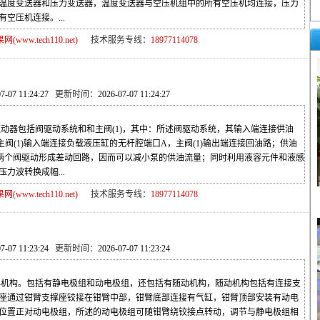
温度变送器和压力变送器，温度变送器与空压机组中的所有空压机均连接，压力
空压机连接。...
ww.tech110.net)
技术服务专线：
18977114078
07-07 11:24:27
更新时间：
2026-07-07 11:24:27
动器包括阀驱动系统和和主阀(1)，其中：所述阀驱动系统，其输入端连接供油
阀(1)输入端连接负载液压缸的无杆腔端口A，主阀(1)输出端连接回油路；供油
两个阀驱动形成差动回路，因而可以减小泵的供油流量；同时利用液容元件和液感
力波转换成幅...
ww.tech110.net)
技术服务专线：
18977114078
07-07 11:23:24
更新时间：
2026-07-07 11:23:24
机构。包括有静电极组和动电极组，还包括有随动机构，随动机构包括有连接支
座通过钳臂支撑座铰接在钳臂中部，钳臂底部连接有气缸，钳臂顶部安装有动电
位置正对动电极组，所述的动电极组可随钳臂绕铰接点转动，调节与静电极组相