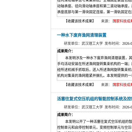
径向滑动轴承信号采集系统。主轴固定装置包括
动轴承座、径向滑动轴承座和第二滚动轴承座，
承座底部与第一滑块固定连接，第一滑轨固定在底
【收藏该技术成果】
来源：
国家科技成果网(w
一种水下废弃渔网清理装置
研发单位：武汉理工大学 发布时间：
2026-
成果简介：
本发明涉及一种水下废弃渔网清理装置，其
手均活动安装在所述渔网旋转集束机构的一端；
经所述机械手抓取后，送入所述渔网旋转集束机
机构对集束的渔网箍紧并捆扎。本发明提供的一种
【收藏该技术成果】
来源：
国家科技成果网(w
活塞往复式空压机组的智能控制系统及控
研发单位：武汉理工大学 发布时间：
2026-
成果简介：
本发明公开了一种活塞往复式空压机组的智
控制单元和启停控制单元，变频控制单元与空压