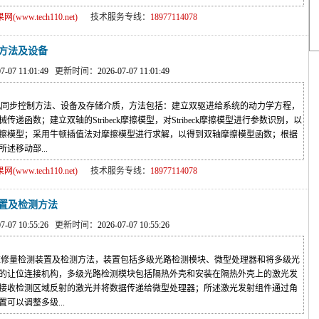
ww.tech110.net)
技术服务专线：
18977114078
方法及设备
07-07 11:01:49
更新时间：
2026-07-07 11:01:49
同步控制方法、设备及存储介质，方法包括：建立双驱进给系统的动力学方程，
函数；建立双轴的Stribeck摩擦模型，对Stribeck摩擦模型进行参数识别，以
擦模型；采用牛顿插值法对摩擦模型进行求解，以得到双轴摩擦模型函数；根据
述移动部...
ww.tech110.net)
技术服务专线：
18977114078
置及检测方法
07-07 10:55:26
更新时间：
2026-07-07 10:55:26
修量检测装置及检测方法，装置包括多级光路检测模块、微型处理器和将多级光
的让位连接机构，多级光路检测模块包括隔热外壳和安装在隔热外壳上的激光发
接收检测区域反射的激光并将数据传递给微型处理器；所述激光发射组件通过角
可以调整多级...