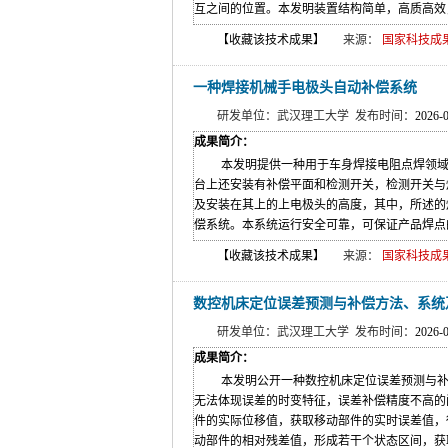
互之间的位置。本发明装置结构简单，高质高效，
【收藏该技术成果】
来源：
国家科技成果网(w
一种焊接机械手电极头自动补偿系统
研发单位：武汉理工大学 发布时间：
2026-
成果简介：
本发明提供一种用于车身焊接电阻点焊领域
台上还安装有补偿平面和检测开关，检测开关与
及安装在其上的上电极头的高度，其中，所述的
偿系统。本系统运行安全可靠，可保证产品焊点的
【收藏该技术成果】
来源：
国家科技成果网(w
数控机床定位误差预测与补偿方法、系统
研发单位：武汉理工大学 发布时间：
2026-
成果简介：
本发明公开一种数控机床定位误差预测与补
无法体现误差的时变特征，误差补偿精度不高的
件的实际位移值，获取移动部件的实时误差值，
动部件的相对残差值，形成若干个状态区间，获取