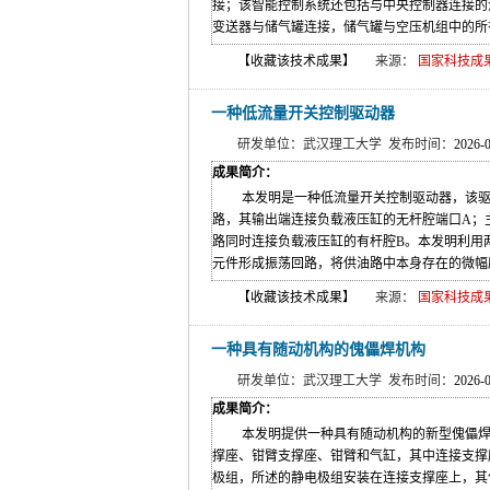
接；该智能控制系统还包括与中央控制器连接的
变送器与储气罐连接，储气罐与空压机组中的所有
【收藏该技术成果】
来源：
国家科技成果网(w
一种低流量开关控制驱动器
研发单位：武汉理工大学 发布时间：
2026-
成果简介：
本发明是一种低流量开关控制驱动器，该驱
路，其输出端连接负载液压缸的无杆腔端口A；主
路同时连接负载液压缸的有杆腔B。本发明利用
元件形成振荡回路，将供油路中本身存在的微幅压
【收藏该技术成果】
来源：
国家科技成果网(w
一种具有随动机构的傀儡焊机构
研发单位：武汉理工大学 发布时间：
2026-
成果简介：
本发明提供一种具有随动机构的新型傀儡焊
撑座、钳臂支撑座、钳臂和气缸，其中连接支撑
极组，所述的静电极组安装在连接支撑座上，其