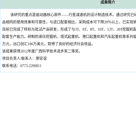
成果简介
该研究的重点是驱动器核心部件——行星减速机的设计制造技术。通过研究已
品相同的使用效果和可靠性，与进口配套相比，采购成本可下降20％以上，已实现销售
目前已完成了样机与批试产品研发，形成了与3T、6T、8T、10T、13T、20T挖掘
配套生产能力。研制的液压挖掘机、塔式起重机、港口起重机和汽车起重机等系列驱动器
万元，出口创汇186万美元，取得了良好的经济社会效益。
该成果获得2012年度广西科学技术进步奖二等奖。
项目负责人/联系人：廖宏谊
联系电话：0773-2290811