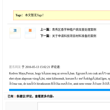
Tags：
本文暂无Tags！
上一篇：
青秀区香芋种植户病虫害处理案例
顶
踩
下一篇：
关于申请科技项目材料准备的案例
匿名网友
于 2016-05-13 15:02:21 评论道:
Kedves Maya,Persze, hogy bÃ­zzon meg az orvosÃ¡ban. EgyszerÅ±en csak arrÃ³l va
ehet olyan alaposan vizsgÃ¡lni, mint kifinomult, korszerÅ± ten³ÃolchgiÃ¡kkal.Igen, 
Ã©ma van, de ismÃ©t hivatkozom RÃ©ka esetÃ©re, amit nem venne Ã©szre Ã©lÅ‘
已有
1
条建议/评论，
查看更多内容»