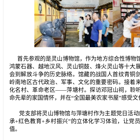
首先参观的是
灵山博物馆
，作为地方综合性博物
鸿蒙石器、越地汉风、灵山铜鼓、烽火灵山等十大
会到解放斗争的历史脉络。馆藏的战国
人首纹青铜
岭南地区古代政治、军事、文化的重要密码。接着
化名村、革命老区——萍塘村。探访邓冠山祠，聆听
命先辈的家国情怀，并在“全国最美农家书屋”感受文
党支部将灵山博物馆与萍塘村作为主题党日活动的
承+红色教育+乡村振兴”的立体化学习体验，让党
值。