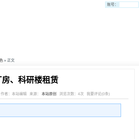
账号：
色
» 正文
厂房、科研楼租赁
0:33 作者：本站编辑 来源：
本站原创
浏览次数：
4次
我要评论(
0条
)