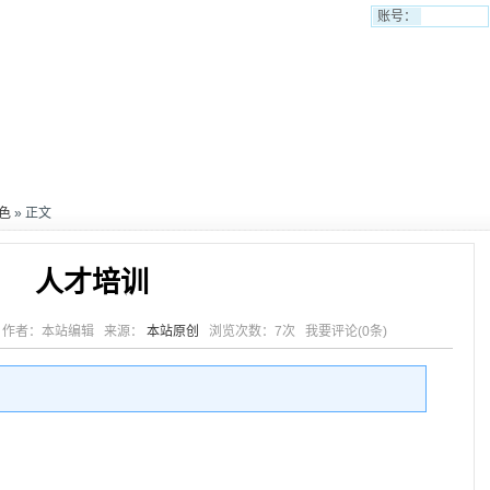
账号：
色
» 正文
人才培训
1:16 作者：本站编辑 来源：
本站原创
浏览次数：
7次
我要评论(
0条
)