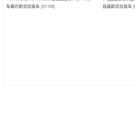
·
车厢可卸式垃圾车
[07-09]
·
自装卸式垃圾车
单排仓栅车
高尔夫·老爷车