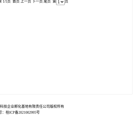
 1/1页
首页
上一页
下一页
尾页
第
页
23 南宁市科技企业孵化基地有限责任公司版权所有
号：
桂ICP备2021002995号