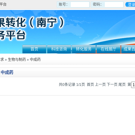
平台
账号：
密码：
首页
科技咨询
转化服务
在线展厅
成果
需求
»
生物与制药
»
中成药
中成药
共0条记录 1/1页
首页
上一页
下一页
尾页
第